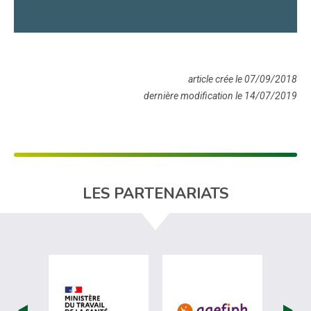
article crée le 07/09/2018
dernière modification le 14/07/2019
LES PARTENARIATS
visiter les site de Ministère du travail (
visiter les si