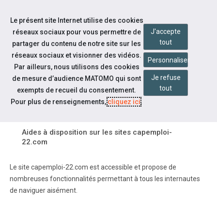
Accéder à notre page Facebook
Accéder à notre page Linkedin
Aller à la navigation
Le présent site Internet utilise des cookies
Aller au contenu
J'accepte
réseaux sociaux pour vous permettre de
tout
partager du contenu de notre site sur les
réseaux sociaux et visionner des vidéos.
Personnaliser
Par ailleurs, nous utilisons des cookies
Je refuse
de mesure d’audience MATOMO qui sont
Pied de page
tout
exempts de recueil du consentement.
AIDES
Pour plus de renseignements,
cliquez ici
.
Aides à disposition sur les sites capemploi-
22.com
Le site capemploi-22.com est accessible et propose de
nombreuses fonctionnalités permettant à tous les internautes
de naviguer aisément.