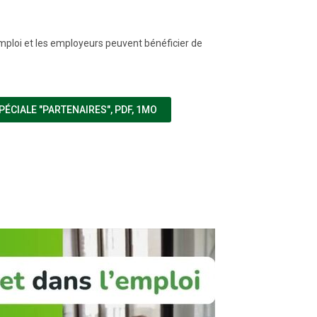
ploi et les employeurs peuvent bénéficier de
(NOUVELLE FENÊTRE)
PÉCIALE "PARTENAIRES"
,
PDF, 1MO