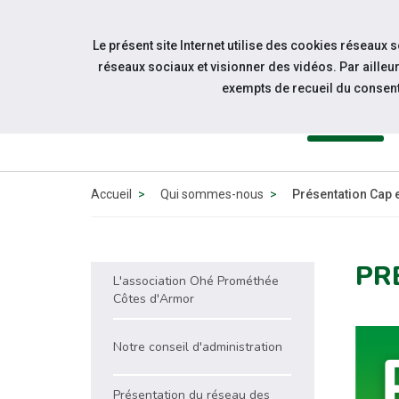
Accéder à notre page Facebook
Accéder à notre page Linkedin
Aller à la navigation
Le présent site Internet utilise des cookies réseaux 
Aller au contenu
réseaux sociaux et visionner des vidéos. Par aill
exempts de recueil du consen
QUI
SOMMES-
NOUS
Accueil
Qui sommes-nous
Présentation Cap 
PR
L'association Ohé Prométhée
Côtes d'Armor
Notre conseil d'administration
Présentation du réseau des