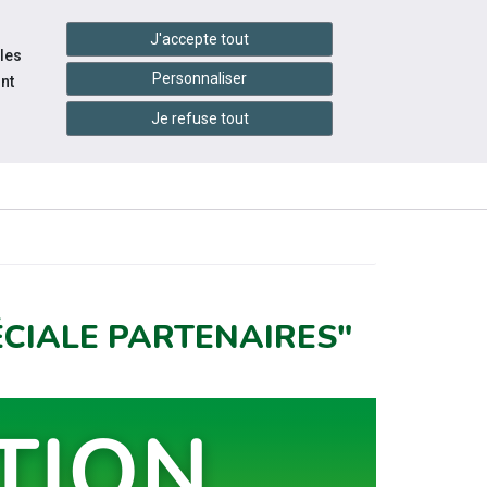
handshake
essibilité
Services en ligne
J'accepte tout
 les
Personnaliser
nt
Je refuse tout
INFOS
CONTACTEZ-
RESSOURCES
PRATIQUES
NOUS
ÉCIALE PARTENAIRES"