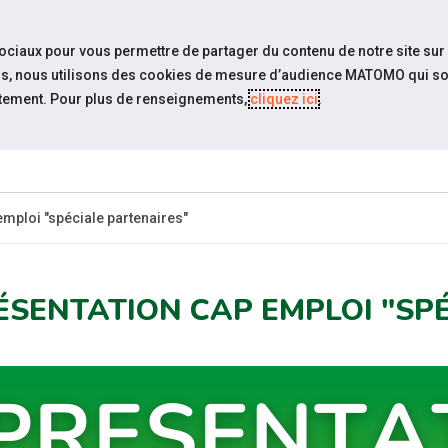
travel_explore
settings_accessibility
Sites du réseau
Acc
sociaux pour vous permettre de partager du contenu de notre site sur
eurs, nous utilisons des cookies de mesure d’audience MATOMO qui so
tement. Pour plus de renseignements,
cliquez ici
.
ESPACE
ESPACE
ACTUALITÉS
ÉVÉNEMENTS
CANDIDAT
EMPLOYEUR
emploi "spéciale partenaires"
ÉSENTATION CAP EMPLOI "SP