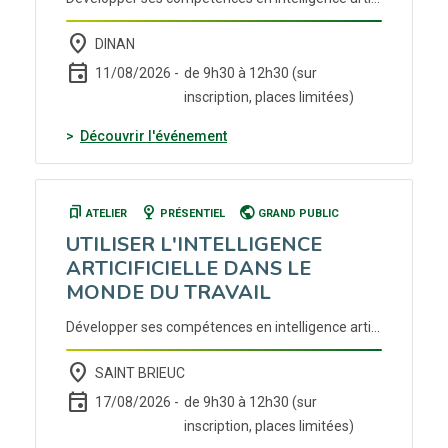
place
DINAN
event
11/08/2026 -
de 9h30 à 12h30 (sur
inscription, places limitées)
(nouvelle fenêtre)
Découvrir l'événement
bookmarks
nest_cam_indoor
public
ATELIER
PRÉSENTIEL
GRAND PUBLIC
UTILISER L'INTELLIGENCE
ARTICIFICIELLE DANS LE
MONDE DU TRAVAIL
Développer ses compétences en intelligence artificielle pour optimiser ses pratiques de travail. Inscription auprès de votre conseiller Cap emploi ou France Travail.
place
SAINT BRIEUC
event
17/08/2026 -
de 9h30 à 12h30 (sur
inscription, places limitées)