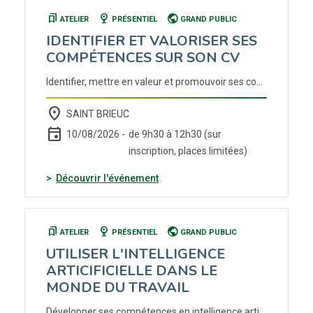
bookmarks
nest_cam_indoor
public
ATELIER
PRÉSENTIEL
GRAND PUBLIC
IDENTIFIER ET VALORISER SES
COMPÉTENCES SUR SON CV
Identifier, mettre en valeur et promouvoir ses compétences à travers un CV pertinent et impactant Inscription auprès de votre conseiller Cap emploi ou France Travail.
place
SAINT BRIEUC
event
10/08/2026 -
de 9h30 à 12h30 (sur
inscription, places limitées)
(nouvelle fenêtre)
Découvrir l'événement
bookmarks
nest_cam_indoor
public
ATELIER
PRÉSENTIEL
GRAND PUBLIC
UTILISER L'INTELLIGENCE
ARTICIFICIELLE DANS LE
MONDE DU TRAVAIL
Développer ses compétences en intelligence artificielle pour optimiser ses pratiques de travail. Inscription auprès de votre conseiller Cap emploi ou France Travail.