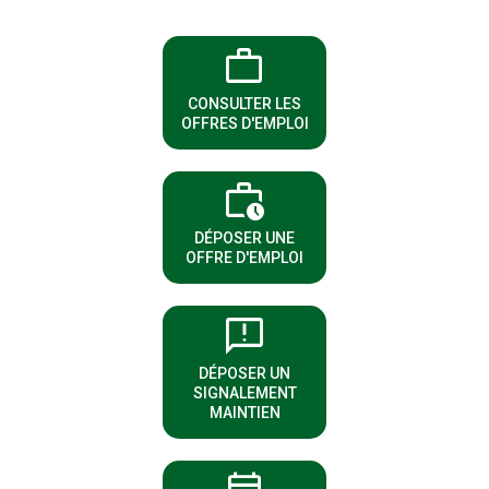
work
(NOUVELLE FENÊTRE)
CONSULTER LES
OFFRES D'EMPLOI
work_history
(NOUVELLE FENÊTRE)
DÉPOSER UNE
OFFRE D'EMPLOI
sms_failed
DÉPOSER UN
(NOUVELLE FENÊTRE)
SIGNALEMENT
MAINTIEN