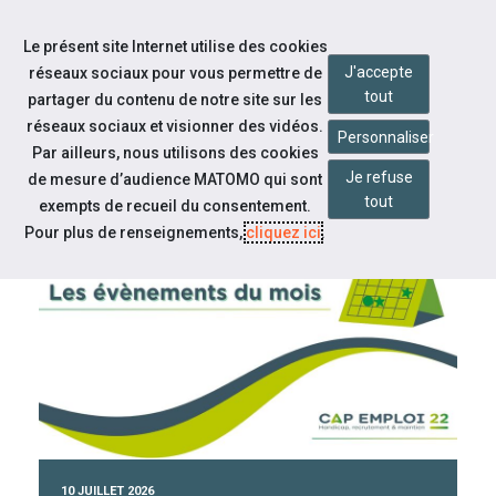
Accéder à notre page Facebook
Accéder à notre page Linkedin
Aller à la navigation
Le présent site Internet utilise des cookies
Aller au contenu
J'accepte
réseaux sociaux pour vous permettre de
tout
partager du contenu de notre site sur les
réseaux sociaux et visionner des vidéos.
Personnaliser
Par ailleurs, nous utilisons des cookies
Je refuse
de mesure d’audience MATOMO qui sont
tout
CAP EMPLOI 22
exempts de recueil du consentement.
Pour plus de renseignements,
cliquez ici
.
À la une
10 JUILLET 2026