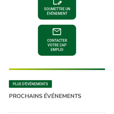
edit_calendar
(NOUVELLE FENÊTRE)
SOUMETTRE UN
ÉVÉNEMENT
email
CONTACTER
(NOUVELLE FENÊTRE)
VOTRE CAP
EMPLOI
PLUS D'ÉVÉNEMENTS
PROCHAINS ÉVÉNEMENTS