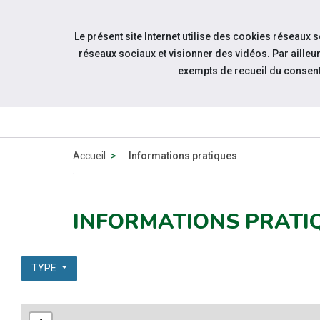
Accéder à notre page Facebook
Accéder à notre page Linkedin
Aller à la navigation
Le présent site Internet utilise des cookies réseaux 
Aller au contenu
réseaux sociaux et visionner des vidéos. Par aill
exempts de recueil du consen
QUI
SOMMES-
NOUS
Accueil
Informations pratiques
INFORMATIONS PRATI
TYPE