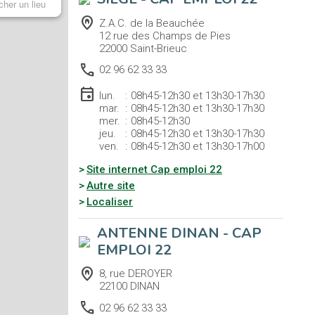
home_pin
Z.A.C. de la Beauchée
12 rue des Champs de Pies
22000 Saint-Brieuc
call
02 96 62 33 33
event
lun.
:
08h45-12h30 et 13h30-17h30
mar.
:
08h45-12h30 et 13h30-17h30
mer.
:
08h45-12h30
jeu.
:
08h45-12h30 et 13h30-17h30
ven.
:
08h45-12h30 et 13h30-17h00
(nouvelle fenêtre)
Site internet Cap emploi 22
(nouvelle fenêtre)
Autre site
Localiser
ANTENNE DINAN - CAP
EMPLOI 22
home_pin
8, rue DEROYER
22100 DINAN
call
02 96 62 33 33