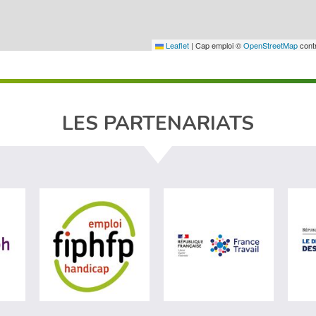
Leaflet
|
Cap emploi ©
OpenStreetMap
contr
LES PARTENARIATS
ère du travail (nouvelle fenêtre)
visiter les site de Agefiph (nouvelle fenêtre)
visiter les site de Fiphfp (nouvelle fenêt
visiter les 