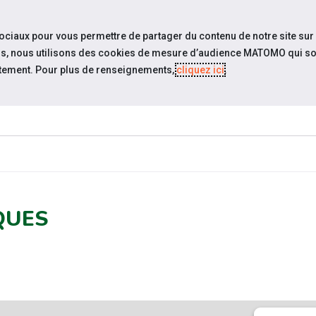
travel_explore
settings_accessibility
Sites du réseau
Acc
sociaux pour vous permettre de partager du contenu de notre site sur
eurs, nous utilisons des cookies de mesure d’audience MATOMO qui so
tement. Pour plus de renseignements,
cliquez ici
.
ESPACE
ESPACE
ACTUALITÉS
ÉVÉNEMENTS
CANDIDAT
EMPLOYEUR
QUES