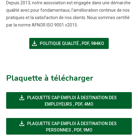
Depuis 2013, notre association est engagée dans une démarche
qualité avec pour fondamentaux, l'amélioration continue de nos
pratiques et la satisfaction de nos clients. Nous sommes certifié
par la norme AFNOR ISO 9001 v2015.
file_download
(NOUVELLE FENÊTRE)
POLITIQUE QUALITÉ
,
PDF, 984KO
Plaquette à télécharger
file_download
PLAQUETTE CAP EMPLOI À DESTINATION DES
(NOUVELLE FENÊTRE)
EMPLOYEURS
,
PDF, 4MO
file_download
PLAQUETTE CAP EMPLOI À DESTINATION DES
(NOUVELLE FENÊTRE)
PERSONNES
,
PDF, 9MO