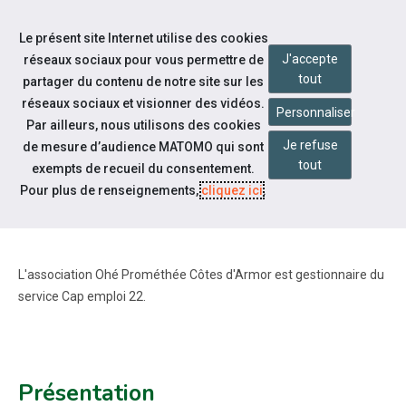
Accéder à notre page Facebook
Accéder à notre page Linkedin
Aller à la navigation
Le présent site Internet utilise des cookies
Aller au contenu
J'accepte
réseaux sociaux pour vous permettre de
tout
partager du contenu de notre site sur les
réseaux sociaux et visionner des vidéos.
Personnaliser
Par ailleurs, nous utilisons des cookies
Je refuse
de mesure d’audience MATOMO qui sont
Qui sommes-nous
tout
exempts de recueil du consentement.
L'ASSOCIATION OHÉ PROMÉTHÉE
Pour plus de renseignements,
cliquez ici
.
CÔTES D'ARMOR
L'association Ohé Prométhée Côtes d'Armor est gestionnaire du
service Cap emploi 22.
Présentation