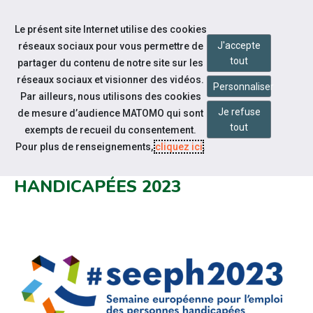
Accéder à notre page Facebook
Accéder à notre page Linkedin
Aller à la navigation
Le présent site Internet utilise des cookies
Aller au contenu
J'accepte
réseaux sociaux pour vous permettre de
tout
partager du contenu de notre site sur les
réseaux sociaux et visionner des vidéos.
Personnaliser
Par ailleurs, nous utilisons des cookies
Je refuse
de mesure d’audience MATOMO qui sont
Notre actualité
tout
exempts de recueil du consentement.
SEMAINE EUROPÉENNE POUR
Pour plus de renseignements,
cliquez ici
.
L'EMPLOI DES PERSONNES
HANDICAPÉES 2023