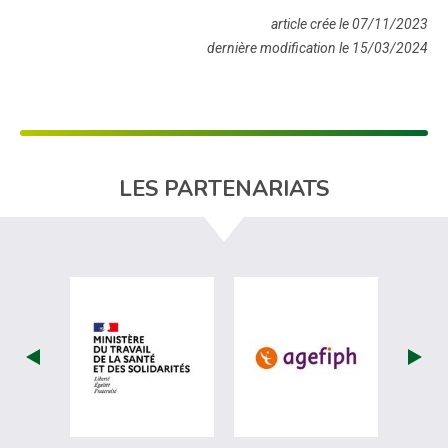
article crée le 07/11/2023
dernière modification le 15/03/2024
LES PARTENARIATS
visiter les site de Ministère du travail (
visiter les si