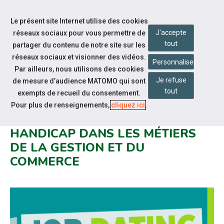
Accéder à notre page Facebook
Accéder à notre page Linkedin
Aller à la navigation
Le présent site Internet utilise des cookies
Aller au contenu
J'accepte
réseaux sociaux pour vous permettre de
tout
partager du contenu de notre site sur les
réseaux sociaux et visionner des vidéos.
Personnaliser
Par ailleurs, nous utilisons des cookies
Je refuse
de mesure d’audience MATOMO qui sont
Notre actualité
tout
exempts de recueil du consentement.
JOB DATING DÉDIÉ AUX
Pour plus de renseignements,
cliquez ici
.
PERSONNES EN SITUATION DE
HANDICAP DANS LES MÉTIERS
DE LA GESTION ET DU
COMMERCE