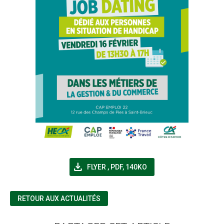
file_download
(NOUVELLE FENÊTRE)
FLYER
,
PDF, 140KO
RETOUR AUX ACTUALITÉS