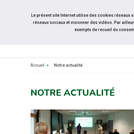
Accéder à notre page Facebook
Accéder à notre page Linkedin
Aller à la navigation
Le présent site Internet utilise des cookies réseaux 
Aller au contenu
réseaux sociaux et visionner des vidéos. Par aill
exempts de recueil du consen
QUI
SOMMES-
NOUS
Accueil
Notre actualité
NOTRE ACTUALITÉ