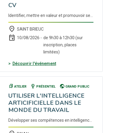
CV
Identifier, mettre en valeur et promouvoir ses compétences à travers un CV pertinent et impactant Inscription auprès de votre conseiller Cap emploi ou France Travail.
place
SAINT BRIEUC
event
10/08/2026 -
de 9h30 à 12h30 (sur
inscription, places
limitées)
(nouvelle fenêtre)
Découvrir l'événement
bookmarks
nest_cam_indoor
public
ATELIER
PRÉSENTIEL
GRAND PUBLIC
UTILISER L'INTELLIGENCE
ARTICIFICIELLE DANS LE
MONDE DU TRAVAIL
Développer ses compétences en intelligence artificielle pour optimiser ses pratiques de travail. Inscription auprès de votre conseiller Cap emploi ou France Travail.