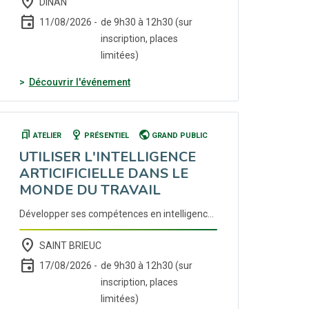
place
DINAN
event
11/08/2026 -
de 9h30 à 12h30 (sur
inscription, places
limitées)
(nouvelle fenêtre)
Découvrir l'événement
bookmarks
nest_cam_indoor
public
ATELIER
PRÉSENTIEL
GRAND PUBLIC
UTILISER L'INTELLIGENCE
ARTICIFICIELLE DANS LE
MONDE DU TRAVAIL
Développer ses compétences en intelligence artificielle pour optimiser ses pratiques de travail. Inscription auprès de votre conseiller Cap emploi ou France Travail.
place
SAINT BRIEUC
event
17/08/2026 -
de 9h30 à 12h30 (sur
inscription, places
limitées)