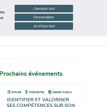
handshake
essibilité
Services en ligne
J'accepte tout
 les
Personnaliser
nt
Je refuse tout
INFOS
CONTACTEZ-
RESSOURCES
PRATIQUES
NOUS
Prochains événements
bookmarks
nest_cam_indoor
public
ATELIER
PRÉSENTIEL
GRAND PUBLIC
IDENTIFIER ET VALORISER
SES COMPÉTENCES SUR SON