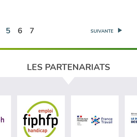
(actuelle)
5
6
7
SUIVANTE
LES PARTENARIATS
ère du travail (nouvelle fenêtre)
visiter les site de Agefiph (nouvelle fenêtre)
visiter les site de Fiphfp (nouvelle fenêt
visiter les 