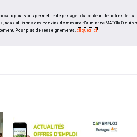
travel_explore
settings_accessibility
Sites du réseau
Acc
sociaux pour vous permettre de partager du contenu de notre site sur
eurs, nous utilisons des cookies de mesure d’audience MATOMO qui so
tement. Pour plus de renseignements,
cliquez ici
.
ESPACE
ESPACE
ACTUALITÉS
ÉVÉNEMENTS
CANDIDAT
EMPLOYEUR