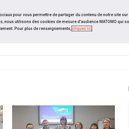
travel_explore
settings_accessibility
Sites du réseau
Acc
sociaux pour vous permettre de partager du contenu de notre site sur
eurs, nous utilisons des cookies de mesure d’audience MATOMO qui so
tement. Pour plus de renseignements,
cliquez ici
.
ESPACE
ESPACE
ACTUALITÉS
ÉVÉNEMENTS
CANDIDAT
EMPLOYEUR