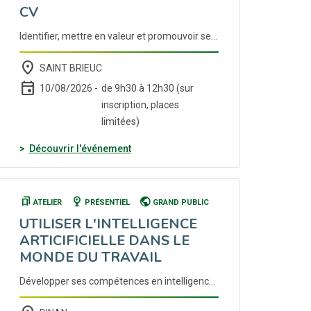
CV
Identifier, mettre en valeur et promouvoir ses compétences à travers un CV pertinent et impactant Inscription auprès de votre conseiller Cap emploi ou France Travail.
place
SAINT BRIEUC
event
10/08/2026 -
de 9h30 à 12h30 (sur
inscription, places
limitées)
(nouvelle fenêtre)
Découvrir l'événement
bookmarks
nest_cam_indoor
public
ATELIER
PRÉSENTIEL
GRAND PUBLIC
UTILISER L'INTELLIGENCE
ARTICIFICIELLE DANS LE
MONDE DU TRAVAIL
Développer ses compétences en intelligence artificielle pour optimiser ses pratiques de travail. Inscription auprès de votre conseiller Cap emploi ou France Travail.