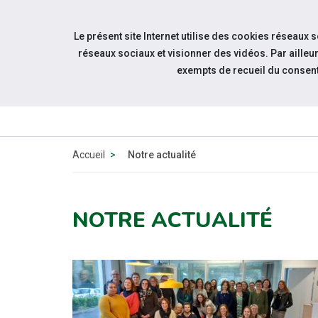
Accéder à notre page Facebook
Accéder à notre page Linkedin
Aller à la navigation
Le présent site Internet utilise des cookies réseaux 
Aller au contenu
réseaux sociaux et visionner des vidéos. Par aill
exempts de recueil du consen
QUI
SOMMES-
NOUS
Accueil
Notre actualité
NOTRE ACTUALITÉ