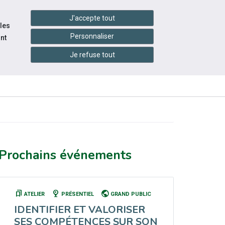
handshake
essibilité
Services en ligne
J'accepte tout
 les
Personnaliser
nt
Je refuse tout
INFOS
CONTACTEZ-
RESSOURCES
PRATIQUES
NOUS
Prochains événements
bookmarks
nest_cam_indoor
public
ATELIER
PRÉSENTIEL
GRAND PUBLIC
IDENTIFIER ET VALORISER
SES COMPÉTENCES SUR SON