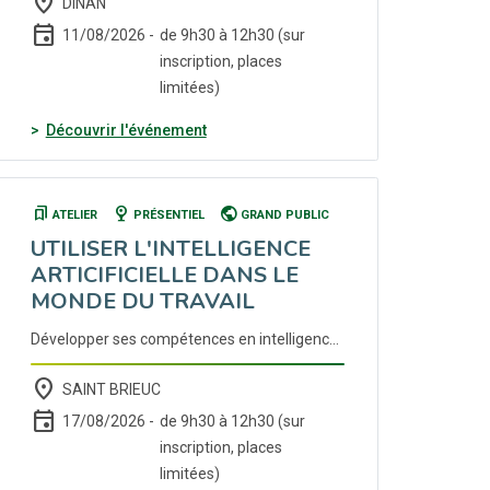
place
DINAN
event
11/08/2026 -
de 9h30 à 12h30 (sur
inscription, places
limitées)
(nouvelle fenêtre)
Découvrir l'événement
bookmarks
nest_cam_indoor
public
ATELIER
PRÉSENTIEL
GRAND PUBLIC
UTILISER L'INTELLIGENCE
ARTICIFICIELLE DANS LE
MONDE DU TRAVAIL
Développer ses compétences en intelligence artificielle pour optimiser ses pratiques de travail. Inscription auprès de votre conseiller Cap emploi ou France Travail.
place
SAINT BRIEUC
event
17/08/2026 -
de 9h30 à 12h30 (sur
inscription, places
limitées)