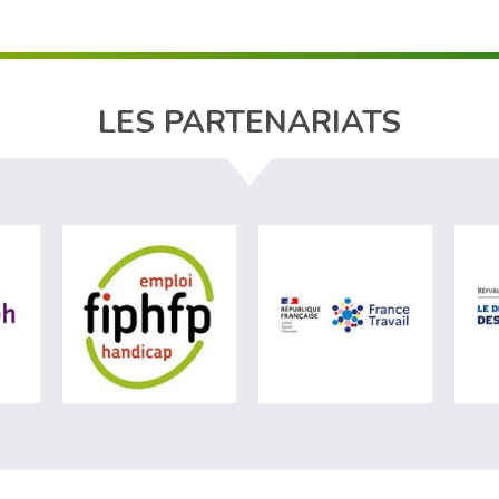
LES PARTENARIATS
ère du travail (nouvelle fenêtre)
visiter les site de Agefiph (nouvelle fenêtre)
visiter les site de Fiphfp (nouvelle fenêt
visiter les 