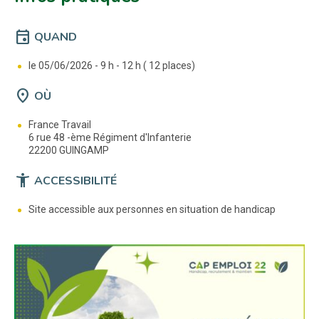
event
QUAND
le 05/06/2026 -
9 h - 12 h ( 12 places)
location_on
OÙ
France Travail
6 rue 48 -ème Régiment d'Infanterie
22200 GUINGAMP
accessibility_new
ACCESSIBILITÉ
Site accessible aux personnes en situation de handicap