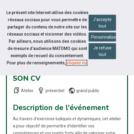
Accéder à notre page Facebook
Accéder à notre page Linkedin
Aller à la navigation
Le présent site Internet utilise des cookies
Aller au contenu
J'accepte
réseaux sociaux pour vous permettre de
tout
partager du contenu de notre site sur les
réseaux sociaux et visionner des vidéos.
Personnaliser
Par ailleurs, nous utilisons des cookies
Je refuse
de mesure d’audience MATOMO qui sont
ATELIER COLLECTIF :
tout
exempts de recueil du consentement.
IDENTIFIER ET VALORISER
Pour plus de renseignements,
cliquez ici
.
SES COMPÉTENCES DANS
SON CV
bookmarks
nest_cam_indoor
public
Atelier
présentiel
grand public
Description de l'événement
Au travers d’exercices ludiques et dynamiques, cet atelier
a pour objectif de permettre d’identifier vos
compétences et vos points forts afin de valoriser votre