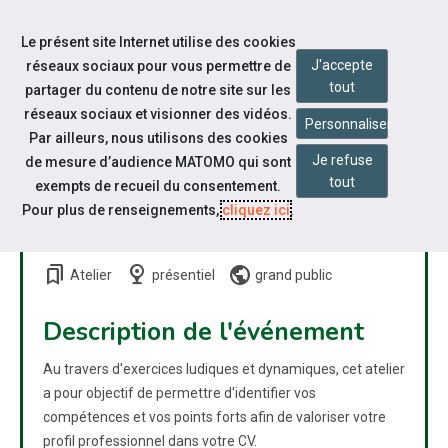
Accéder à notre page Facebook
Accéder à notre page Linkedin
Aller à la navigation
Le présent site Internet utilise des cookies
Aller au contenu
J'accepte
réseaux sociaux pour vous permettre de
tout
partager du contenu de notre site sur les
réseaux sociaux et visionner des vidéos.
Personnaliser
Par ailleurs, nous utilisons des cookies
Je refuse
de mesure d’audience MATOMO qui sont
IDENTIFIER ET VALORISER
tout
exempts de recueil du consentement.
SES COMPÉTENCES SUR SON
Pour plus de renseignements,
cliquez ici
.
CV
bookmarks
nest_cam_indoor
public
Atelier
présentiel
grand public
Description de l'événement
Au travers d'exercices ludiques et dynamiques, cet atelier
a pour objectif de permettre d'identifier vos
compétences et vos points forts afin de valoriser votre
profil professionnel dans votre CV.